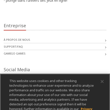
- plonge dans l'univers des jeux en ligne!
Entreprise
À PROPOS DE NOUS
SUPPORT/FAQ
GAMIGO GAMES
Social Media
This website uses cookies and other tracking
technologies to enhance user experience and to analyze
performance and traffic on our website. We also share
information about your use of our site with our social
media, advertising and analytics partners. If we have
detected an opt-out preference signal then it will be
honored. Further information is available in our
Privacy