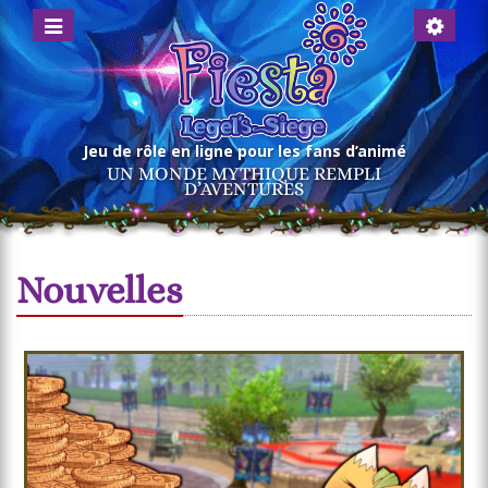
Menü
Account
anzeigen
anzeigen
Jeu de rôle en ligne pour les fans d’animé
UN MONDE MYTHIQUE REMPLI
D’AVENTURES
Nouvelles