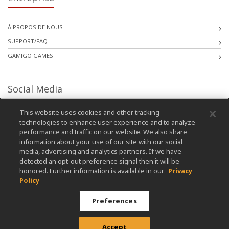
À PROPOS DE NOUS
SUPPORT/FAQ
GAMIGO GAMES
Social Media
This website uses cookies and other tracking
technologies to enhance user experience and to analyze
performance and traffic on our website. We also share
information about your use of our site with our social
media, advertising and analytics partners. If we have
detected an opt-out preference signal then it will be
honored. Further information is available in our
Privacy
Policy
Preferences
Published by gamigo AG. All rights reserved. © 2003-2026
Charte de confidentialité
|
Conditions d'utilisation
|
Mentions
Accept