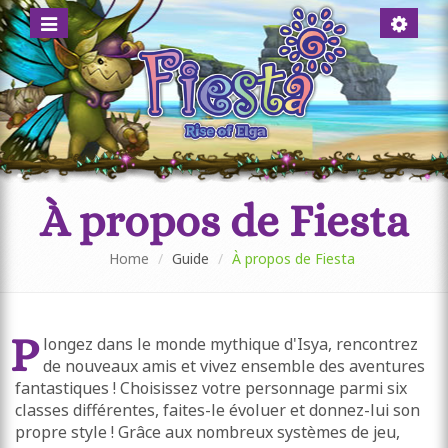
Menü
Account
anzeigen
anzeigen
Jeu de rôle en ligne pour les fans d’animé
UN MONDE MYTHIQUE REMPLI
D’AVENTURES
À propos de Fiesta
Home
Guide
À propos de Fiesta
P
longez dans le monde mythique d'Isya, rencontrez
de nouveaux amis et vivez ensemble des aventures
fantastiques ! Choisissez votre personnage parmi six
classes différentes, faites-le évoluer et donnez-lui son
propre style ! Grâce aux nombreux systèmes de jeu,