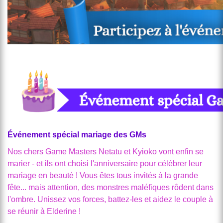
Événement spécial mariage des GMs
Nos chers Game Masters Netatu et Kyioko vont enfin se
marier - et ils ont choisi l'anniversaire pour célébrer leur
mariage en beauté ! Vous êtes tous invités à la grande
fête... mais attention, des monstres maléfiques rôdent dans
l'ombre. Unissez vos forces, battez-les et aidez le couple à
se réunir à Elderine !