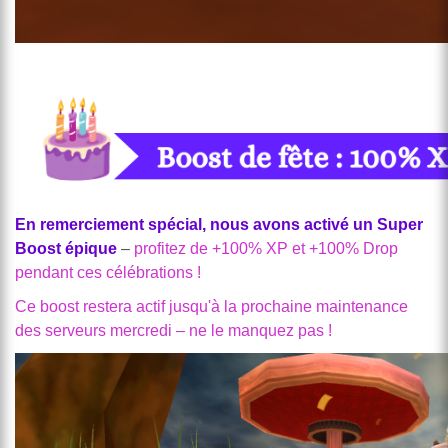
En remerciement spécial, nous avons activé un Super
Boost épique
–
profitez de +100% XP et +100% Drop
pendant ces célébrations !
Ce boost restera actif jusqu'à la prochaine maintenance
des serveurs mercredi – ne le manquez pas !