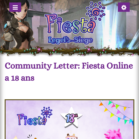
Menü
Account
anzeigen
anzeigen
Community Letter: Fiesta Online
a 18 ans