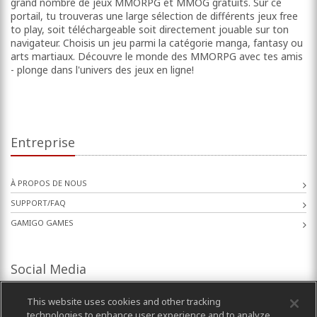
grand nombre de jeux MMORPG et MMOG gratuits. Sur ce
portail, tu trouveras une large sélection de différents jeux free
to play, soit téléchargeable soit directement jouable sur ton
navigateur. Choisis un jeu parmi la catégorie manga, fantasy ou
arts martiaux. Découvre le monde des MMORPG avec tes amis
- plonge dans l'univers des jeux en ligne!
Entreprise
À PROPOS DE NOUS
SUPPORT/FAQ
GAMIGO GAMES
Social Media
This website uses cookies and other tracking
technologies to enhance user experience and to analyze