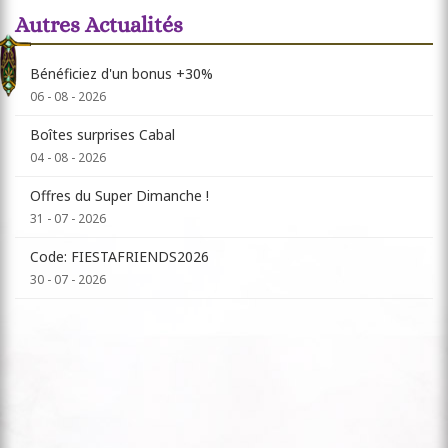
Autres Actualités
Bénéficiez d'un bonus +30%
06 - 08 - 2026
Boîtes surprises Cabal
04 - 08 - 2026
Offres du Super Dimanche !
31 - 07 - 2026
Code: FIESTAFRIENDS2026
30 - 07 - 2026