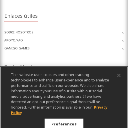
Enlaces útiles
SOBRE NOSOTROS
APOYO/FAQ
GAMIGO GAMES
Social Media
This website uses cookies and other tracking
technologies to enhance user experience and to analyze
performance and traffic on our website. We also share
information about your use of our site with our social
media, advertising and analytics partners. If we have
detected an opt-out preference signal then it will be
honored. Further information is available in our
Privacy
Policy
Preferences