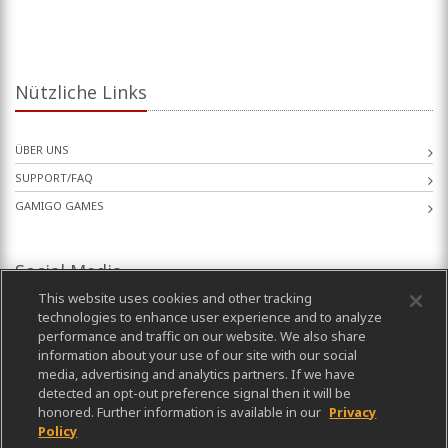
Nützliche Links
ÜBER UNS
SUPPORT/FAQ
GAMIGO GAMES
Social Media
This website uses cookies and other tracking
technologies to enhance user experience and to analyze
performance and traffic on our website. We also share
information about your use of our site with our social
media, advertising and analytics partners. If we have
detected an opt-out preference signal then it will be
honored. Further information is available in our
Privacy
Policy