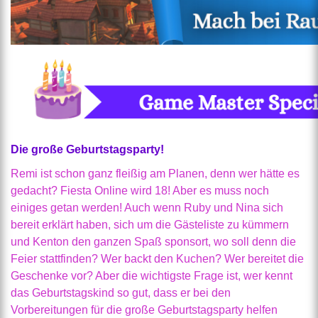
Die große Geburtstagsparty!
Remi ist schon ganz fleißig am Planen, denn wer hätte es
gedacht? Fiesta Online wird 18! Aber es muss noch
einiges getan werden! Auch wenn Ruby und Nina sich
bereit erklärt haben, sich um die Gästeliste zu kümmern
und Kenton den ganzen Spaß sponsort, wo soll denn die
Feier stattfinden? Wer backt den Kuchen? Wer bereitet die
Geschenke vor? Aber die wichtigste Frage ist, wer kennt
das Geburtstagskind so gut, dass er bei den
Vorbereitungen für die große Geburtstagsparty helfen