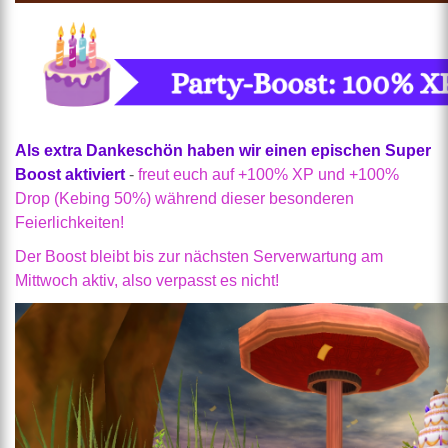
Als extra Dankeschön haben wir einen epischen Super
Boost aktiviert
-
freut euch auf +100% XP und +100%
Drop (Kebing 50%) während dieser besonderen
Feierlichkeiten!
Der Boost bleibt bis zur nächsten Serverwartung am
Mittwoch aktiv, also verpasst es nicht!